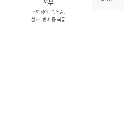
복부
소화장애, 속쓰림,
설사, 변비 등 복통