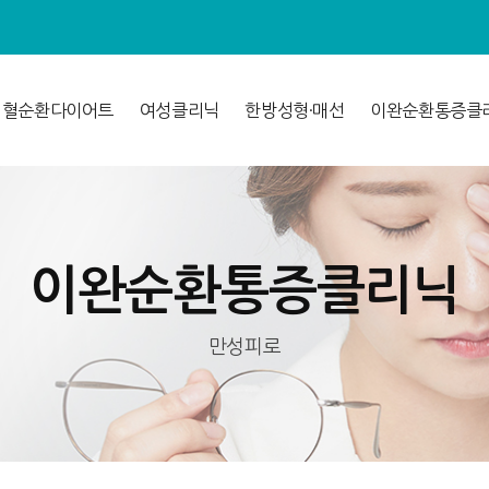
어혈순환다이어트
여성클리닉
한방성형·매선
이완순환통증클
이완순환통증클리닉
만성피로