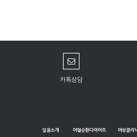
카톡상담
일움소개
어혈순환다이어트
여성클리