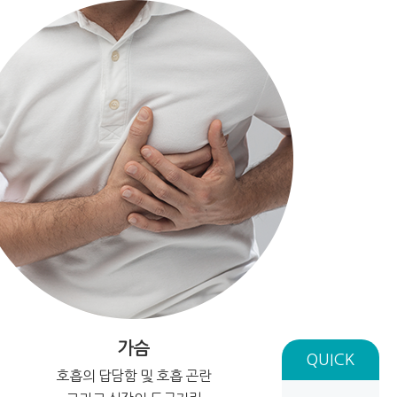
가슴
QUICK
호흡의 답담함 및 호흡 곤란