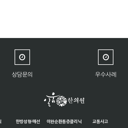
상담문의
우수사례
닉
한방성형·매선
이완순환통증클리닉
교통사고