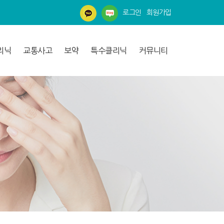
로그인
회원가입
리닉
교통사고
보약
특수클리닉
커뮤니티