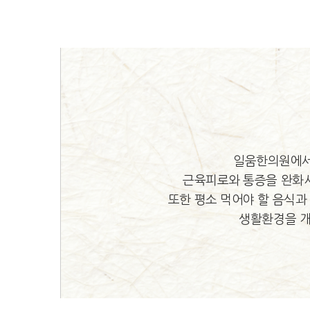
일움한의원에서
근육피로와 통증을 완화시
또한 평소 먹어야 할 음식
생활환경을 개