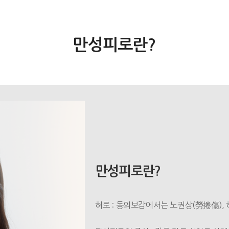
만성피로란?
만성피로란?
허로 : 동의보감에서는 노권상(勞捲傷),