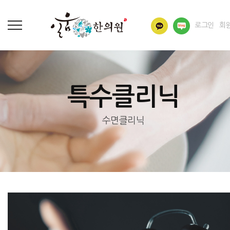
로그인
회
특수클리닉
수면클리닉